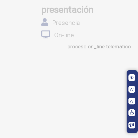
presentación
Presencial
On-line
proceso on_line telematico